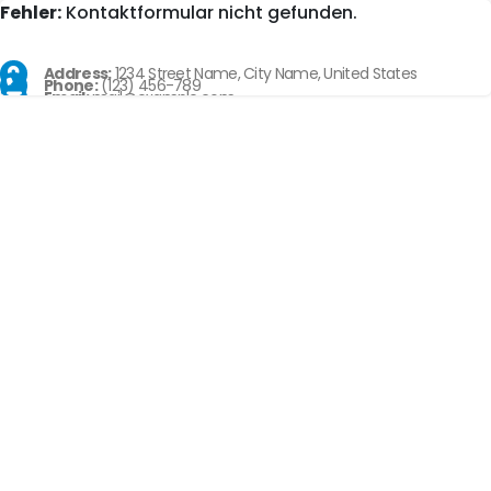
Fehler:
Kontaktformular nicht gefunden.
Address:
1234 Street Name, City Name, United States
Phone:
(123) 456-789
Email:
mail@example.com