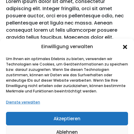
Lorem ipsum dolor sit amet, consectetur
adipiscing elit. Integer fringilla, orci sit amet
posuere auctor, orci eros pellentesque odio, nec
pellentesque erat ligula nec massa. Aenean
consequat lorem ut felis ullamcorper posuere
gravida tellus faucibus. Maecenas dolor elit,
pulvinar eu vehicula eu, consequat et lacus. Duis
Einwilligung verwalten
et purus ipsum. In auctor mattis ipsum id
molestie. Donec risus nulla, fringilla a rhoncus
Um Ihnen ein optimales Erlebnis zu bieten, verwenden wir
Technologien wie Cookies, um Geräteinformationen zu speichern
vitae, semper a massa. Vivamus ullamcorper,
bzw. darauf zuzugreifen. Wenn Sie diesen Technologien
enim sit amet consequat laoreet, tortor tortor
zustimmen, können wir Daten wie das Surfverhalten oder
dictum urna, ut egestas urna ipsum nec libero.
eindeutige IDs auf dieser Website verarbeiten. Wenn Sie Ihre
Einwilligung nicht erteilen oder zurückziehen, können bestimmte
Nulla justo leo, molestie vel tempor nec, egestas
Merkmale und Funktionen beeinträchtigt werden.
at massa. Aenean pulvinar, felis porttitor iaculis
pulvinar, odio orci sodales odio, ac pulvinar felis
Dienste verwalten
quam sit.
Akzeptieren
Ablehnen
© Copyright © 2025 Medekon Krankenfahrten. Alle Rechte