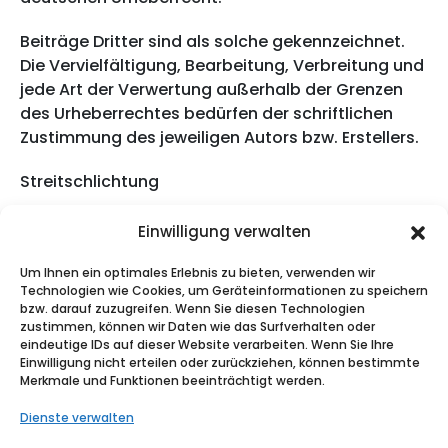
Beiträge Dritter sind als solche gekennzeichnet.
Die Vervielfältigung, Bearbeitung, Verbreitung und
jede Art der Verwertung außerhalb der Grenzen
des Urheberrechtes bedürfen der schriftlichen
Zustimmung des jeweiligen Autors bzw. Erstellers.
Streitschlichtung
Die Europäische Kommission stellt eine Plattform
Einwilligung verwalten
zur Online-Streitbeilegung (OS) bereit:
Um Ihnen ein optimales Erlebnis zu bieten, verwenden wir
Technologien wie Cookies, um Geräteinformationen zu speichern
https://ec.europa.eu/consumers/odr
bzw. darauf zuzugreifen. Wenn Sie diesen Technologien
zustimmen, können wir Daten wie das Surfverhalten oder
Wir sind nicht verpflichtet und nicht bereit, an
eindeutige IDs auf dieser Website verarbeiten. Wenn Sie Ihre
Streitbeilegungsverfahren vor einer
Einwilligung nicht erteilen oder zurückziehen, können bestimmte
Merkmale und Funktionen beeinträchtigt werden.
Verbraucherschlichtungsstelle teilzunehmen.
Dienste verwalten