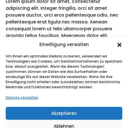
Lorem ipsum dolor sit amet, consectetur
adipiscing elit. Integer fringilla, orci sit amet
posuere auctor, orci eros pellentesque odio, nec
pellentesque erat ligula nec massa. Aenean
consequat lorem ut felis ullamcorper posuere
gravida tellus faucibus. Maecenas dolor elit,
pulvinar eu vehicula eu, consequat et lacus. Duis
Einwilligung verwalten
et purus ipsum. In auctor mattis ipsum id
molestie. Donec risus nulla, fringilla a rhoncus
Um Ihnen ein optimales Erlebnis zu bieten, verwenden wir
Technologien wie Cookies, um Geräteinformationen zu speichern
vitae, semper a massa. Vivamus ullamcorper,
bzw. darauf zuzugreifen. Wenn Sie diesen Technologien
enim sit amet consequat laoreet, tortor tortor
zustimmen, können wir Daten wie das Surfverhalten oder
dictum urna, ut egestas urna ipsum nec libero.
eindeutige IDs auf dieser Website verarbeiten. Wenn Sie Ihre
Einwilligung nicht erteilen oder zurückziehen, können bestimmte
Nulla justo leo, molestie vel tempor nec, egestas
Merkmale und Funktionen beeinträchtigt werden.
at massa. Aenean pulvinar, felis porttitor iaculis
pulvinar, odio orci sodales odio, ac pulvinar felis
Dienste verwalten
quam sit.
Akzeptieren
Ablehnen
© Copyright © 2025 Medekon Krankenfahrten. Alle Rechte