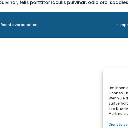
nar, felis porttitor iaculis pulvinar, odio orci sodales 
Imp
 Rechte vorbehalten.
Um Ihnen e
Cookies, u
Wenn Sie d
Surfverhal
Ihre Einwi
Merkmale u
Dienste ve