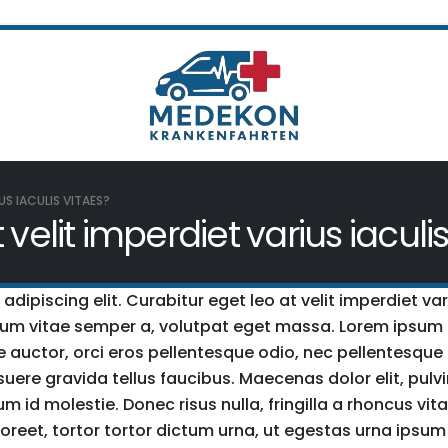
US IACULIS VITAES?
velit imperdiet varius iaculis
ipiscing elit. Curabitur eget leo at velit imperdiet vari
ndum vitae semper a, volutpat eget massa. Lorem ipsum 
uere auctor, orci eros pellentesque odio, nec pellentesq
uere gravida tellus faucibus. Maecenas dolor elit, pulvi
um id molestie. Donec risus nulla, fringilla a rhoncus 
eet, tortor tortor dictum urna, ut egestas urna ipsum ne