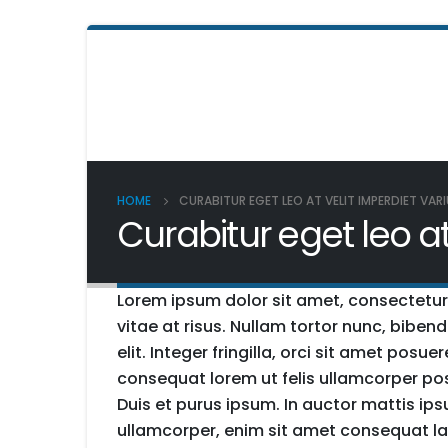
HOME
CURABITUR EGET LEO AT VELIT IMPERDIET VARI
Curabitur eget leo at 
Lorem ipsum dolor sit amet, consectetur ad
vitae at risus. Nullam tortor nunc, bibe
elit. Integer fringilla, orci sit amet pos
consequat lorem ut felis ullamcorper pos
Duis et purus ipsum. In auctor mattis ips
ullamcorper, enim sit amet consequat laor