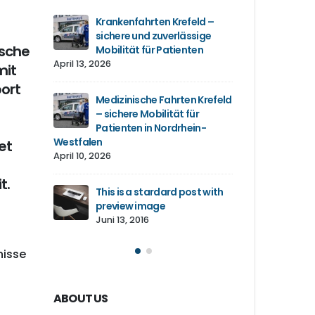
slider
Krankenfahrten Krefeld –
This is a
sichere und zuverlässige
gallery 
ische
Mobilität für Patienten
Juni 13, 
April 13, 2026
mit
d image
This is 
port
ost
Medizinische Fahrten Krefeld
gallery
– sichere Mobilität für
Juni 11, 2
Patienten in Nordrhein-
Westfalen
et
This is 
April 10, 2026
post
embedde
Juni 10, 
t.
This is a stardard post with
preview image
Juni 13, 2016
nisse
ABOUT US