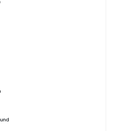
n
n
 und