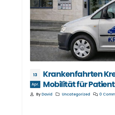
Krankenfahrten Kref
13
Mobilität für Patien
Apr.
By
David
Uncategorized
0 Comm