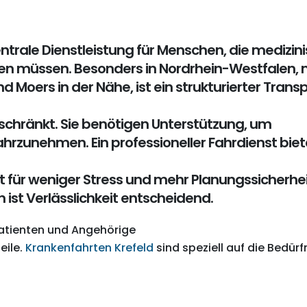
Krankenfahrten Krefeld –
This is a stardard 
sichere und zuverlässige
gallery post
ntrale Dienstleistung für Menschen, die medizin
Mobilität für Patienten
Juni 13, 2016
April 13, 2026
hen müssen. Besonders in Nordrhein-Westfalen, 
This is a standar
 Moers in der Nähe, ist ein strukturierter Trans
Medizinische Fahrten Krefeld
gallery thumbs p
– sichere Mobilität für
Juni 11, 2016
eschränkt. Sie benötigen Unterstützung, um
Patienten in Nordrhein-
Westfalen
rzunehmen. Ein professioneller Fahrdienst biet
This is a standard
April 10, 2026
embedded video 
Juni 10, 2016
gt für weniger Stress und mehr Planungssicherhei
This is a stardard post with
st Verlässlichkeit entscheidend.
preview image
Juni 13, 2016
Patienten und Angehörige
eile.
Krankenfahrten Krefeld
sind speziell auf die Bedürf