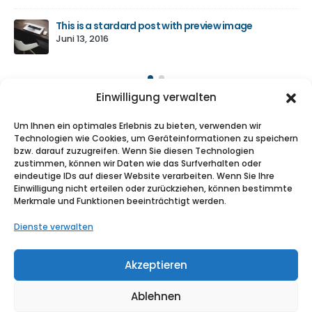
This is a stardard post with preview image
Juni 13, 2016
Einwilligung verwalten
ABOUT US
Um Ihnen ein optimales Erlebnis zu bieten, verwenden wir
Technologien wie Cookies, um Geräteinformationen zu speichern
Nulla nunc dui, tristique in semper vel, congue sed
bzw. darauf zuzugreifen. Wenn Sie diesen Technologien
zustimmen, können wir Daten wie das Surfverhalten oder
ligula. Nam dolor ligula, faucibus id sodales in,
eindeutige IDs auf dieser Website verarbeiten. Wenn Sie Ihre
auctor fringilla libero. Nulla nunc dui, tristique in
Einwilligung nicht erteilen oder zurückziehen, können bestimmte
semper vel. Nam dolor ligula, faucibus id sodales
Merkmale und Funktionen beeinträchtigt werden.
in, auctor fringilla libero.
Dienste verwalten
Akzeptieren
Ablehnen
© Copyright © 2025 Medekon Krankenfahrten. Alle Rechte