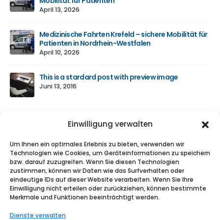
Mobilität für Patienten
April 13, 2026
Medizinische Fahrten Krefeld – sichere Mobilität für
Patienten in Nordrhein-Westfalen
April 10, 2026
This is a stardard post with preview image
Juni 13, 2016
Einwilligung verwalten
Um Ihnen ein optimales Erlebnis zu bieten, verwenden wir
ABOUT US
Technologien wie Cookies, um Geräteinformationen zu speichern
bzw. darauf zuzugreifen. Wenn Sie diesen Technologien
Nulla nunc dui, tristique in semper vel, congue sed
zustimmen, können wir Daten wie das Surfverhalten oder
ligula. Nam dolor ligula, faucibus id sodales in,
eindeutige IDs auf dieser Website verarbeiten. Wenn Sie Ihre
auctor fringilla libero. Nulla nunc dui, tristique in
Einwilligung nicht erteilen oder zurückziehen, können bestimmte
Merkmale und Funktionen beeinträchtigt werden.
semper vel. Nam dolor ligula, faucibus id sodales
in, auctor fringilla libero.
Dienste verwalten