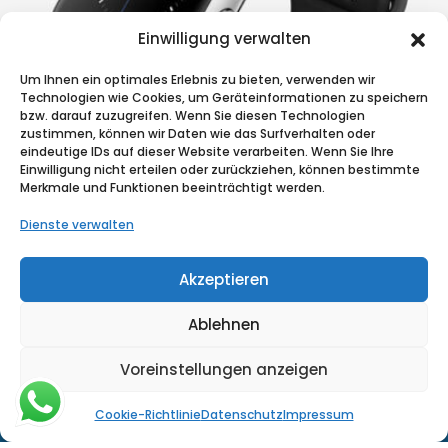
Einwilligung verwalten
Um Ihnen ein optimales Erlebnis zu bieten, verwenden wir
Technologien wie Cookies, um Geräteinformationen zu speichern
bzw. darauf zuzugreifen. Wenn Sie diesen Technologien
zustimmen, können wir Daten wie das Surfverhalten oder
Sticky Content
eindeutige IDs auf dieser Website verarbeiten. Wenn Sie Ihre
Einwilligung nicht erteilen oder zurückziehen, können bestimmte
BRAND
Merkmale und Funktionen beeinträchtigt werden.
Dienste verwalten
Akzeptieren
Ablehnen
Voreinstellungen anzeigen
© Copyright © 2025 Medekon Krankenfahrten. Alle Rechte
vorbehalten.
Cookie-Richtlinie
Datenschutz
Impressum
Impressum
Datenschutz
Cookie-Richtlinie (EU)